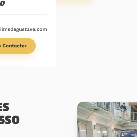
IO
filmsdegustave.com
 Contacter
ES
SSO