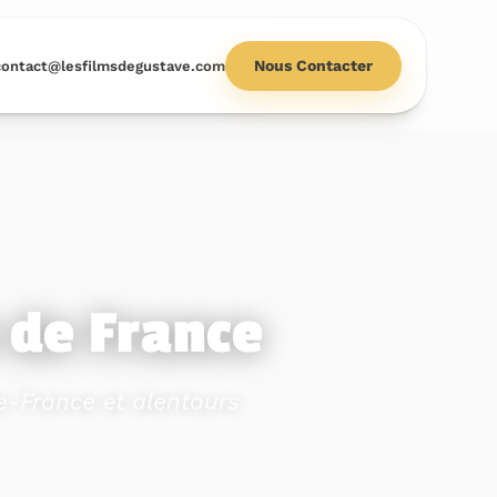
Nous Contacter
contact@lesfilmsdegustave.com
e de France
e-France et alentours.