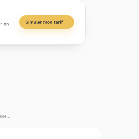
Simuler mon tarif
er en
esse…