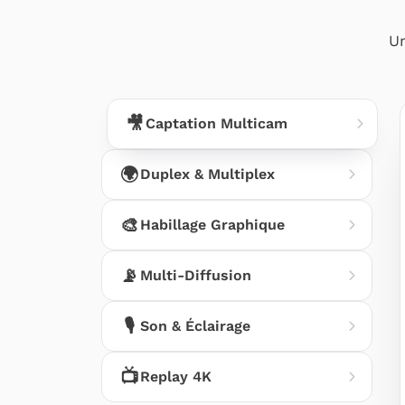
U
🎥
Captation Multicam
🌍
Duplex & Multiplex
🎨
Habillage Graphique
📡
Multi-Diffusion
🎙️
Son & Éclairage
📺
Replay 4K